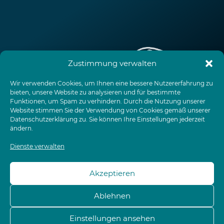
Zustimmung verwalten
Wir verwenden Cookies, um Ihnen eine bessere Nutzererfahrung zu
Impressum
Datenschutzerklärung
bieten, unsere Website zu analysieren und für bestimmte
Funktionen, um Spam zu verhindern. Durch die Nutzung unserer
EU-Cookie-Richtlinie
AGB
Terminvereinbarung
Website stimmen Sie der Verwendung von Cookies gemäß unserer
Datenschutzerklärung
zu. Sie können Ihre Einstellungen jederzeit
Full Service
Open Megabit
ändern.
Dienste verwalten
Unser Leistungsangebot richtet sich ausschließlich an Unternehmen und
Organisationen.
Akzeptieren
© MEGABIT Informationstechnik 2026
Ablehnen
Einstellungen ansehen