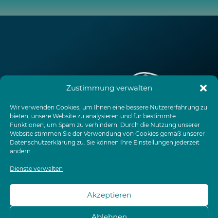
Zustimmung verwalten
Wir verwenden Cookies, um Ihnen eine bessere Nutzererfahrung zu
Impressum
Datenschutzerklärung
bieten, unsere Website zu analysieren und für bestimmte
Funktionen, um Spam zu verhindern. Durch die Nutzung unserer
EU-Cookie-Richtlinie
AGB
Terminvereinbarung
Website stimmen Sie der Verwendung von Cookies gemäß unserer
Datenschutzerklärung
zu. Sie können Ihre Einstellungen jederzeit
Full Service
Open Megabit
ändern.
Dienste verwalten
Unser Leistungsangebot richtet sich ausschließlich an Unternehmen und
Organisationen.
Akzeptieren
© MEGABIT Informationstechnik 2026
Ablehnen